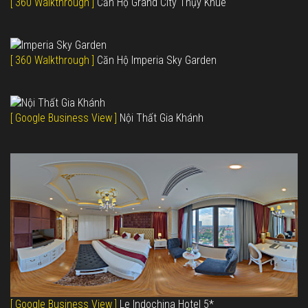
[ 360 Walkthrough ]
Căn Hộ Grand City Thụy Khuê
[ 360 Walkthrough ]
Căn Hộ Imperia Sky Garden
[ Google Business View ]
Nội Thất Gia Khánh
[ Google Business View ]
Le Indochina Hotel 5*