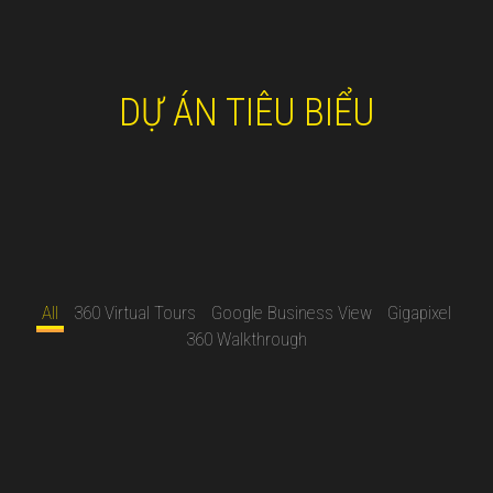
DỰ ÁN TIÊU BIỂU
All
360 Virtual Tours
Google Business View
Gigapixel
360 Walkthrough