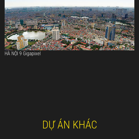
HÀ NỘI 9 Gigapixel
DỰ ÁN
KHÁC